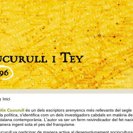
Inici
èlix Cucurull
és un dels escriptors arenyencs més rellevants del segle X
la política, s'identifica com un dels investigadors cabdals en matèria de 
talana contemporània. L'autor va ser un ferm reivindicador del fet nac
nera ingent sota el pes del franquisme.
curull va participar de manera activa al desenvolupament sociocultural