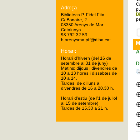
Ca
Adreça
pu
B
Biblioteca P. Fidel Fita
pe
C/ Bonaire, 2
08350 Arenys de Mar
Catalunya
93 792 32 53
b.arenysma.pff@diba.cat
M
Horari:
A
Horari d'hivern (del 16 de
setembre al 31 de juny)
D
Matins: dijous i divendres de
10 a 13 hores i dissabtes de
10 a 14.
Tardes: de dilluns a
divendres de 16 a 20.30 h.
Horari d'estiu (de l'1 de juliol
al 15 de setembre)
Tardes de 15.30 a 21 h.