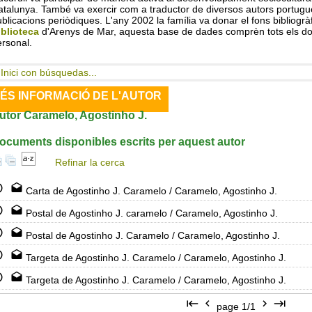
talunya. També va exercir com a traductor de diversos autors portugue
blicacions periòdiques. L'any 2002 la família va donar el fons bibliogràf
iblioteca
d'Arenys de Mar, aquesta base de dades comprèn tots els doc
rsonal.
Inici con búsquedas...
ÉS INFORMACIÓ DE L'AUTOR
utor Caramelo, Agostinho J.
ocuments disponibles escrits per aquest autor
Refinar la cerca
Carta de Agostinho J. Caramelo
/ Caramelo, Agostinho J.
Postal de Agostinho J. caramelo
/ Caramelo, Agostinho J.
Postal de Agostinho J. Caramelo
/ Caramelo, Agostinho J.
Targeta de Agostinho J. Caramelo
/ Caramelo, Agostinho J.
Targeta de Agostinho J. Caramelo
/ Caramelo, Agostinho J.
page 1/1