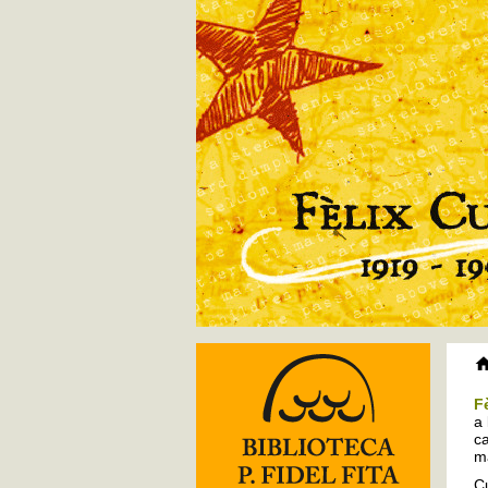
F
a 
ca
ma
Cu