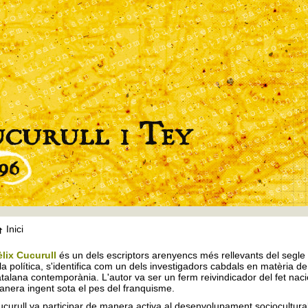
Inici
èlix Cucurull
és un dels escriptors arenyencs més rellevants del segle X
la política, s'identifica com un dels investigadors cabdals en matèria de 
talana contemporània. L'autor va ser un ferm reivindicador del fet nac
nera ingent sota el pes del franquisme.
curull va participar de manera activa al desenvolupament sociocultural