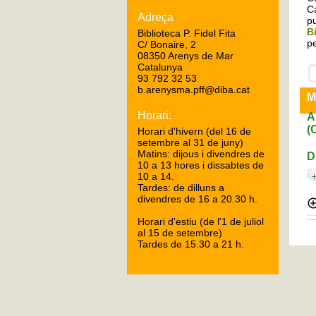
Ca
Adreça
pu
B
Biblioteca P. Fidel Fita
pe
C/ Bonaire, 2
08350 Arenys de Mar
Catalunya
93 792 32 53
b.arenysma.pff@diba.cat
M
Horari:
A
(
Horari d'hivern (del 16 de
setembre al 31 de juny)
Matins: dijous i divendres de
D
10 a 13 hores i dissabtes de
10 a 14.
Tardes: de dilluns a
divendres de 16 a 20.30 h.
Horari d'estiu (de l'1 de juliol
al 15 de setembre)
Tardes de 15.30 a 21 h.