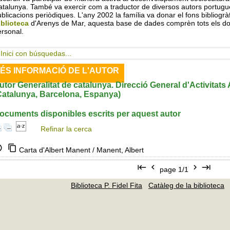
talunya. També va exercir com a traductor de diversos autors portugue
blicacions periòdiques. L'any 2002 la família va donar el fons bibliogràf
iblioteca
d'Arenys de Mar, aquesta base de dades comprèn tots els doc
rsonal.
Inici con búsquedas...
ÉS INFORMACIÓ DE L'AUTOR
utor Generalitat de catalunya. Direcció General d'Activitats A
Catalunya, Barcelona, Espanya)
ocuments disponibles escrits per aquest autor
Refinar la cerca
Carta d'Albert Manent
/ Manent, Albert
page 1/1
Biblioteca P. Fidel Fita
Catàleg de la biblioteca