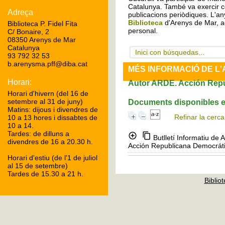
Catalunya. També va exercir c
Adreça
publicacions periòdiques. L'any
Biblioteca
d'Arenys de Mar, a
Biblioteca P. Fidel Fita
personal.
C/ Bonaire, 2
08350 Arenys de Mar
Catalunya
Inici con búsquedas...
93 792 32 53
b.arenysma.pff@diba.cat
MÉS INFORMACIÓ DE L
Horari:
Autor ARDE. Acción Rep
Horari d'hivern (del 16 de
setembre al 31 de juny)
Documents disponibles es
Matins: dijous i divendres de
Refinar la cerca
10 a 13 hores i dissabtes de
10 a 14.
Tardes: de dilluns a
Butlletí Informatiu de
divendres de 16 a 20.30 h.
Acción Republicana Democrát
Horari d'estiu (de l'1 de juliol
al 15 de setembre)
Tardes de 15.30 a 21 h.
Bibliot