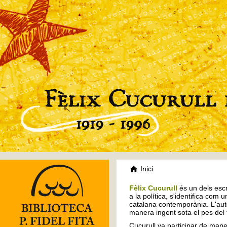
Inici
Fèlix Cucurull
és un dels escr
a la política, s'identifica com 
catalana contemporània. L'auto
manera ingent sota el pes del
Cucurull va participar de mane