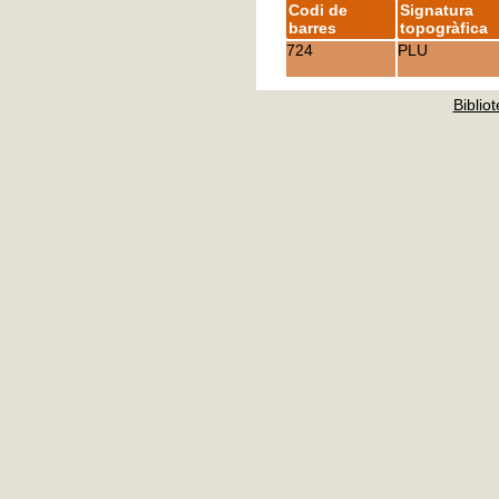
Codi de
Signatura
barres
topogràfica
724
PLU
Bibliot