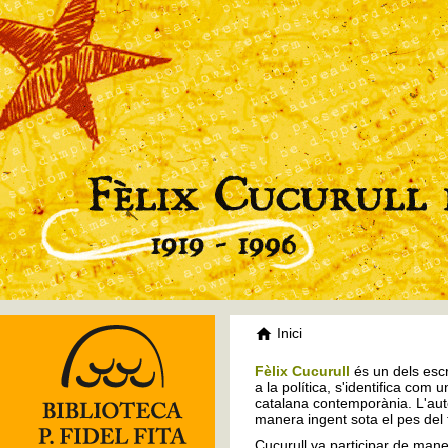
Inici
Fèlix Cucurull
és un dels escr
a la política, s'identifica com 
catalana contemporània. L'auto
manera ingent sota el pes del
Cucurull va participar de mane