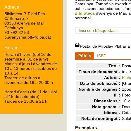
Catalunya. També va exercir c
Adreça
publicacions periòdiques. L'any
Biblioteca
d'Arenys de Mar, a
Biblioteca P. Fidel Fita
personal.
C/ Bonaire, 2
08350 Arenys de Mar
Catalunya
Inici con búsquedas...
93 792 32 53
b.arenysma.pff@diba.cat
Postal de Miloslav Pluhar a 
Horari:
Horari d'hivern (del 16 de
Públic
ISBD
setembre al 31 de juny)
Matins: dijous i divendres de
Títol :
Post
10 a 13 hores i dissabtes de
Tipus de document :
text
10 a 14.
Autors :
Pluha
Tardes: de dilluns a
divendres de 16 a 20.30 h.
Data de publicació :
[Gra
Nombre de pàgines :
1pos
Horari d'estiu (de l'1 de juliol
ll. :
Fotog
al 15 de setembre)
Dimensions :
10 x
Tardes de 15.30 a 21 h.
Nota general :
Docu
Idioma :
Cata
Nota de contingut :
Salu
Exemplars