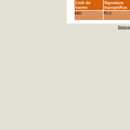
Codi de
Signatura
barres
topogràfica
660
PLU
Bibliot