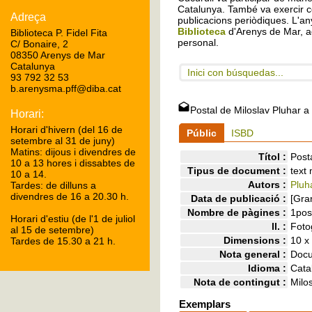
Catalunya. També va exercir c
Adreça
publicacions periòdiques. L'any
Biblioteca
d'Arenys de Mar, a
Biblioteca P. Fidel Fita
personal.
C/ Bonaire, 2
08350 Arenys de Mar
Catalunya
Inici con búsquedas...
93 792 32 53
b.arenysma.pff@diba.cat
Postal de Miloslav Pluhar a 
Horari:
Horari d'hivern (del 16 de
Públic
ISBD
setembre al 31 de juny)
Matins: dijous i divendres de
Títol :
Post
10 a 13 hores i dissabtes de
Tipus de document :
text
10 a 14.
Autors :
Pluha
Tardes: de dilluns a
divendres de 16 a 20.30 h.
Data de publicació :
[Gra
Nombre de pàgines :
1pos
Horari d'estiu (de l'1 de juliol
ll. :
Foto
al 15 de setembre)
Dimensions :
10 x
Tardes de 15.30 a 21 h.
Nota general :
Docu
Idioma :
Cata
Nota de contingut :
Milo
Exemplars