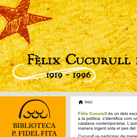
Inici
Fèlix Cucurull
és un dels escr
a la política, s'identifica com 
catalana contemporània. L'auto
manera ingent sota el pes del
Cucurull va participar de mane