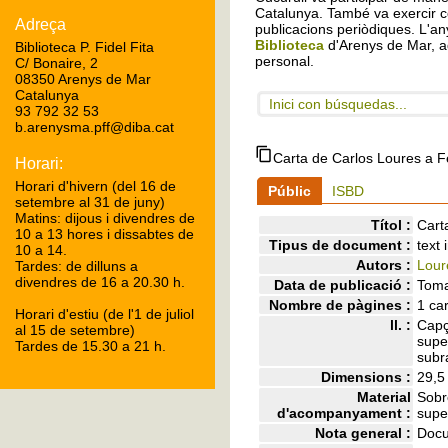
Catalunya. També va exercir c
Adreça
publicacions periòdiques. L'any
Biblioteca
d'Arenys de Mar, a
Biblioteca P. Fidel Fita
personal.
C/ Bonaire, 2
08350 Arenys de Mar
Catalunya
Inici con búsquedas...
93 792 32 53
b.arenysma.pff@diba.cat
Carta de Carlos Loures a Fè
Horari:
Horari d'hivern (del 16 de
Públic
ISBD
setembre al 31 de juny)
Matins: dijous i divendres de
Títol :
Cart
10 a 13 hores i dissabtes de
Tipus de document :
text
10 a 14.
Autors :
Lour
Tardes: de dilluns a
divendres de 16 a 20.30 h.
Data de publicació :
Toma
Nombre de pàgines :
1 car
Horari d'estiu (de l'1 de juliol
ll. :
Capça
al 15 de setembre)
supe
Tardes de 15.30 a 21 h.
subra
Dimensions :
29,5
Material
Sobr
d'acompanyament :
super
Nota general :
Docu