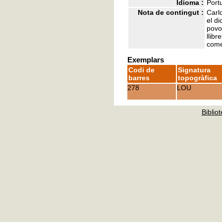
Idioma :
Port
Nota de contingut :
Carl
el di
povos
llib
come
Exemplars
Codi de
Signatura
barres
topogràfica
278
LOU
Bibliot