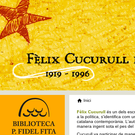
Inici
Fèlix Cucurull
és un dels escr
a la política, s'identifica com 
catalana contemporània. L'auto
manera ingent sota el pes del
Cucurull va participar de mane