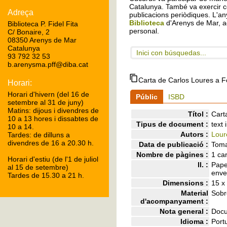
Catalunya. També va exercir c
Adreça
publicacions periòdiques. L'any
Biblioteca
d'Arenys de Mar, a
Biblioteca P. Fidel Fita
personal.
C/ Bonaire, 2
08350 Arenys de Mar
Catalunya
Inici con búsquedas...
93 792 32 53
b.arenysma.pff@diba.cat
Carta de Carlos Loures a Fè
Horari:
Horari d'hivern (del 16 de
Públic
ISBD
setembre al 31 de juny)
Matins: dijous i divendres de
Títol :
Cart
10 a 13 hores i dissabtes de
Tipus de document :
text
10 a 14.
Autors :
Lour
Tardes: de dilluns a
divendres de 16 a 20.30 h.
Data de publicació :
Toma
Nombre de pàgines :
1 car
Horari d'estiu (de l'1 de juliol
ll. :
Pape
al 15 de setembre)
enve
Tardes de 15.30 a 21 h.
Dimensions :
15 x
Material
Sobr
d'acompanyament :
Nota general :
Docu
Idioma :
Port