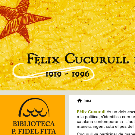
Inici
Fèlix Cucurull
és un dels escr
a la política, s'identifica com 
catalana contemporània. L'auto
manera ingent sota el pes del
Cucurull va participar de mane