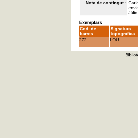
Nota de contingut :
Carlo
envi
Júli
Exemplars
Codi de
Signatura
barres
topogràfica
272
LOU
Bibliot