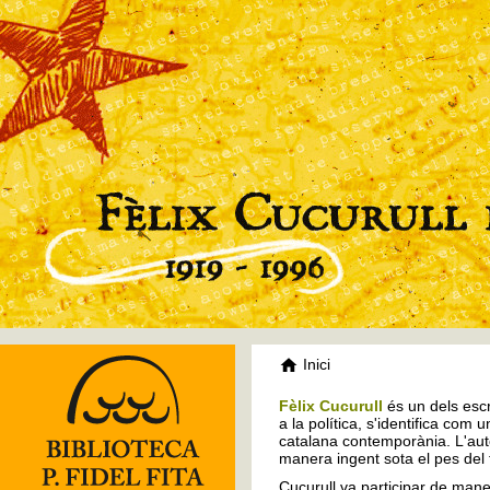
Inici
Fèlix Cucurull
és un dels escr
a la política, s'identifica com 
catalana contemporània. L'auto
manera ingent sota el pes del
Cucurull va participar de mane