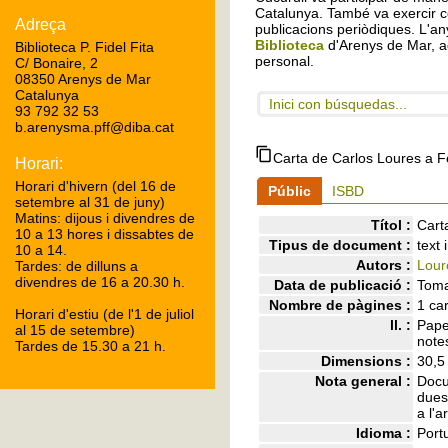
Catalunya. També va exercir c
Adreça
publicacions periòdiques. L'any
Biblioteca
d'Arenys de Mar, a
Biblioteca P. Fidel Fita
personal.
C/ Bonaire, 2
08350 Arenys de Mar
Catalunya
Inici con búsquedas...
93 792 32 53
b.arenysma.pff@diba.cat
Carta de Carlos Loures a Fè
Horari:
Horari d'hivern (del 16 de
Públic
ISBD
setembre al 31 de juny)
Matins: dijous i divendres de
Títol :
Cart
10 a 13 hores i dissabtes de
Tipus de document :
text
10 a 14.
Autors :
Lour
Tardes: de dilluns a
divendres de 16 a 20.30 h.
Data de publicació :
Toma
Nombre de pàgines :
1 car
Horari d'estiu (de l'1 de juliol
ll. :
Pape
al 15 de setembre)
note
Tardes de 15.30 a 21 h.
Dimensions :
30,5
Nota general :
Docu
dues
a l'a
Idioma :
Port