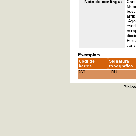
Nota de contingut :
Carl
Mend
busca
arri
"Ago
escri
mira
dicc
Ferr
cens
Exemplars
Codi de
Signatura
barres
topogràfica
260
LOU
Bibliot