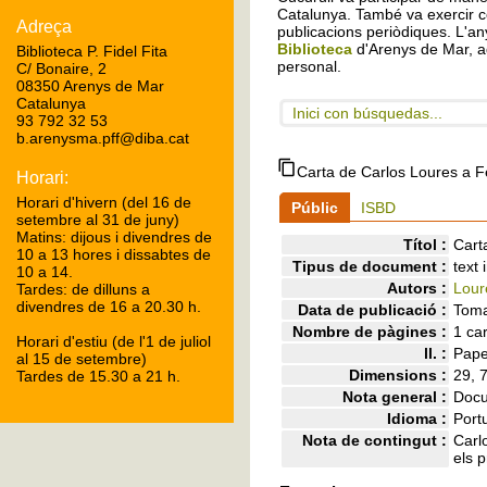
Catalunya. També va exercir c
Adreça
publicacions periòdiques. L'any
Biblioteca
d'Arenys de Mar, a
Biblioteca P. Fidel Fita
personal.
C/ Bonaire, 2
08350 Arenys de Mar
Catalunya
Inici con búsquedas...
93 792 32 53
b.arenysma.pff@diba.cat
Carta de Carlos Loures a Fè
Horari:
Horari d'hivern (del 16 de
Públic
ISBD
setembre al 31 de juny)
Matins: dijous i divendres de
Títol :
Cart
10 a 13 hores i dissabtes de
Tipus de document :
text
10 a 14.
Autors :
Lour
Tardes: de dilluns a
divendres de 16 a 20.30 h.
Data de publicació :
Toma
Nombre de pàgines :
1 car
Horari d'estiu (de l'1 de juliol
ll. :
Pape
al 15 de setembre)
Dimensions :
29, 
Tardes de 15.30 a 21 h.
Nota general :
Docu
Idioma :
Port
Nota de contingut :
Carl
els p