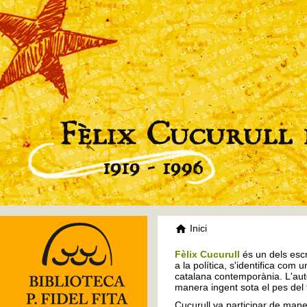
Inici
Fèlix Cucurull
és un dels escr
a la política, s'identifica com 
catalana contemporània. L'auto
manera ingent sota el pes del
Cucurull va participar de mane