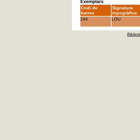
Exemplars
Codi de
Signatura
barres
topogràfica
244
LOU
Bibliot