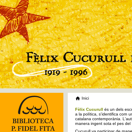
Inici
Fèlix Cucurull
és un dels escr
a la política, s'identifica com 
catalana contemporània. L'auto
manera ingent sota el pes del
Cucurull va participar de mane