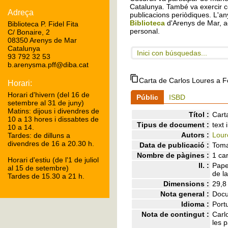
Catalunya. També va exercir c
Adreça
publicacions periòdiques. L'any
Biblioteca
d'Arenys de Mar, a
Biblioteca P. Fidel Fita
personal.
C/ Bonaire, 2
08350 Arenys de Mar
Catalunya
Inici con búsquedas...
93 792 32 53
b.arenysma.pff@diba.cat
Carta de Carlos Loures a Fè
Horari:
Horari d'hivern (del 16 de
Públic
ISBD
setembre al 31 de juny)
Matins: dijous i divendres de
Títol :
Cart
10 a 13 hores i dissabtes de
Tipus de document :
text
10 a 14.
Autors :
Lour
Tardes: de dilluns a
divendres de 16 a 20.30 h.
Data de publicació :
Toma
Nombre de pàgines :
1 car
Horari d'estiu (de l'1 de juliol
ll. :
Paper
al 15 de setembre)
de l
Tardes de 15.30 a 21 h.
Dimensions :
29,8
Nota general :
Docu
Idioma :
Port
Nota de contingut :
Carlo
les 