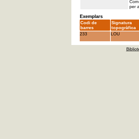
Comen
per a
Exemplars
Codi de
Signatura
barres
topogràfica
233
LOU
Bibliot