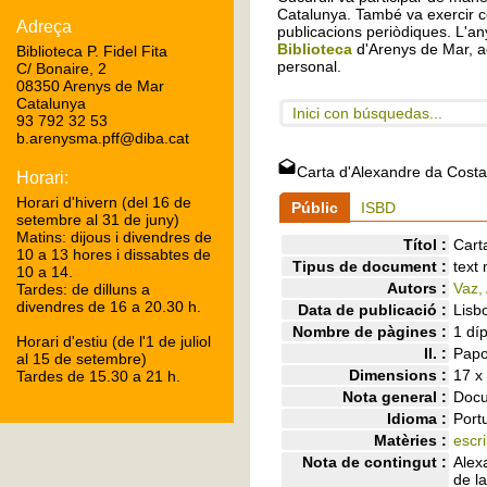
Catalunya. També va exercir c
Adreça
publicacions periòdiques. L'any
Biblioteca
d'Arenys de Mar, a
Biblioteca P. Fidel Fita
personal.
C/ Bonaire, 2
08350 Arenys de Mar
Catalunya
Inici con búsquedas...
93 792 32 53
b.arenysma.pff@diba.cat
Carta d'Alexandre da Cost
Horari:
Horari d'hivern (del 16 de
Públic
ISBD
setembre al 31 de juny)
Matins: dijous i divendres de
Títol :
Cart
10 a 13 hores i dissabtes de
Tipus de document :
text
10 a 14.
Autors :
Vaz,
Tardes: de dilluns a
divendres de 16 a 20.30 h.
Data de publicació :
Lisb
Nombre de pàgines :
1 díp
Horari d'estiu (de l'1 de juliol
ll. :
Papo
al 15 de setembre)
Dimensions :
17 x
Tardes de 15.30 a 21 h.
Nota general :
Docu
Idioma :
Port
Matèries :
escr
Nota de contingut :
Alex
de la