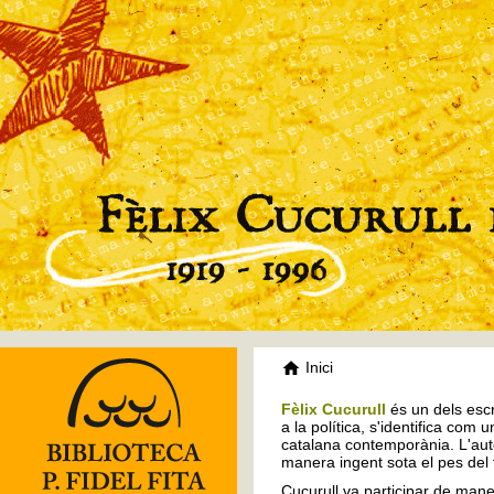
Inici
Fèlix Cucurull
és un dels escr
a la política, s'identifica com 
catalana contemporània. L'auto
manera ingent sota el pes del
Cucurull va participar de mane