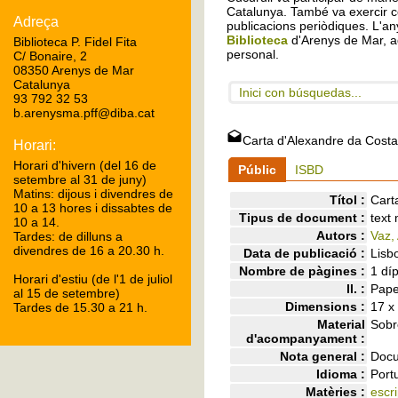
Catalunya. També va exercir c
Adreça
publicacions periòdiques. L'any
Biblioteca
d'Arenys de Mar, a
Biblioteca P. Fidel Fita
personal.
C/ Bonaire, 2
08350 Arenys de Mar
Catalunya
Inici con búsquedas...
93 792 32 53
b.arenysma.pff@diba.cat
Carta d'Alexandre da Cost
Horari:
Horari d'hivern (del 16 de
Públic
ISBD
setembre al 31 de juny)
Matins: dijous i divendres de
Títol :
Cart
10 a 13 hores i dissabtes de
Tipus de document :
text
10 a 14.
Autors :
Vaz,
Tardes: de dilluns a
divendres de 16 a 20.30 h.
Data de publicació :
Lisb
Nombre de pàgines :
1 díp
Horari d'estiu (de l'1 de juliol
ll. :
Pape
al 15 de setembre)
Dimensions :
17 x
Tardes de 15.30 a 21 h.
Material
Sobr
d'acompanyament :
Nota general :
Docu
Idioma :
Port
Matèries :
escr