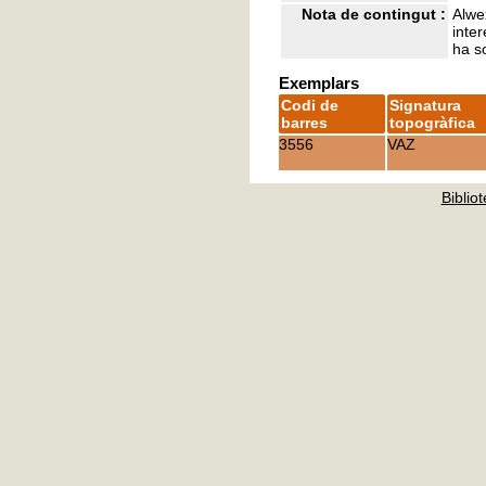
Nota de contingut :
Alwe
inter
ha s
Exemplars
Codi de
Signatura
barres
topogràfica
3556
VAZ
Bibliot