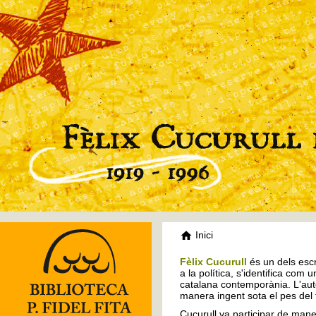
Inici
Fèlix Cucurull
és un dels escr
a la política, s'identifica com 
catalana contemporània. L'auto
manera ingent sota el pes del
Cucurull va participar de mane