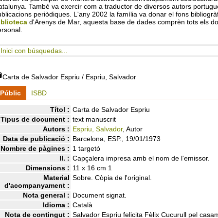
talunya. També va exercir com a traductor de diversos autors portugue
blicacions periòdiques. L'any 2002 la família va donar el fons bibliogràf
iblioteca
d'Arenys de Mar, aquesta base de dades comprèn tots els doc
rsonal.
Inici con búsquedas...
Carta de Salvador Espriu
/ Espriu, Salvador
Públic
ISBD
Títol :
Carta de Salvador Espriu
Tipus de document :
text manuscrit
Autors :
Espriu, Salvador
, Autor
Data de publicació :
Barcelona, ESP., 19/01/1973
Nombre de pàgines :
1 targetó
ll. :
Capçalera impresa amb el nom de l'emissor.
Dimensions :
11 x 16 cm 1
Material
Sobre. Còpia de l'original.
d'acompanyament :
Nota general :
Document signat.
Idioma :
Català
Nota de contingut :
Salvador Espriu felicita Fèlix Cucurull pel casam