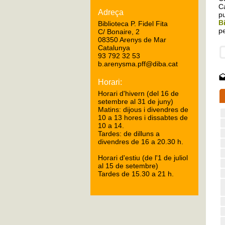
Ca
Adreça
pu
B
Biblioteca P. Fidel Fita
pe
C/ Bonaire, 2
08350 Arenys de Mar
Catalunya
93 792 32 53
b.arenysma.pff@diba.cat
Horari:
Horari d'hivern (del 16 de
setembre al 31 de juny)
Matins: dijous i divendres de
10 a 13 hores i dissabtes de
10 a 14.
Tardes: de dilluns a
divendres de 16 a 20.30 h.
Horari d'estiu (de l'1 de juliol
al 15 de setembre)
Tardes de 15.30 a 21 h.