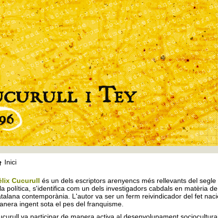
Inici
èlix Cucurull
és un dels escriptors arenyencs més rellevants del segle X
la política, s'identifica com un dels investigadors cabdals en matèria de 
talana contemporània. L'autor va ser un ferm reivindicador del fet nac
nera ingent sota el pes del franquisme.
curull va participar de manera activa al desenvolupament sociocultural