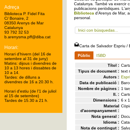
Catalunya. També va exercir c
Adreça
publicacions periòdiques. L'any
Biblioteca
d'Arenys de Mar, a
Biblioteca P. Fidel Fita
personal.
C/ Bonaire, 2
08350 Arenys de Mar
Catalunya
Inici con búsquedas...
93 792 32 53
b.arenysma.pff@diba.cat
Carta de Salvador Espriu
/ 
Horari:
Horari d'hivern (del 16 de
Públic
ISBD
setembre al 31 de juny)
Matins: dijous i divendres de
Títol :
Cart
10 a 13 hores i dissabtes de
Tipus de document :
text
10 a 14.
Autors :
Espr
Tardes: de dilluns a
divendres de 16 a 20.30 h.
Data de publicació :
Barc
Nombre de pàgines :
1 ta
Horari d'estiu (de l'1 de juliol
ll. :
Cart
al 15 de setembre)
Dimensions :
6 x 
Tardes de 15.30 a 21 h.
Material
Còpia
d'acompanyament :
Nota general :
Docu
Idioma :
Cata
Nota de contingut :
Salv