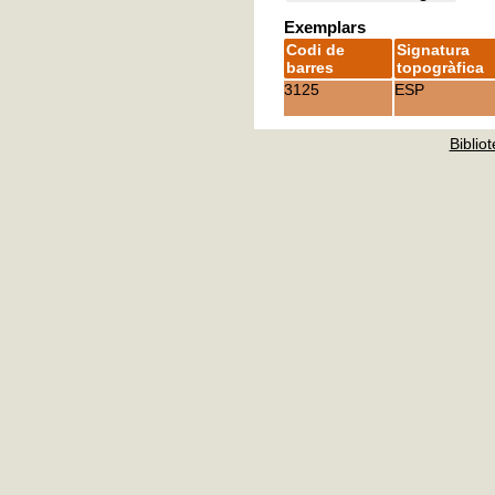
Exemplars
Codi de
Signatura
barres
topogràfica
3125
ESP
Bibliot