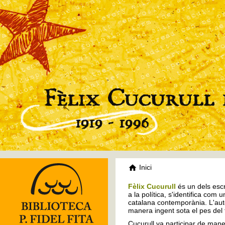
Inici
Fèlix Cucurull
és un dels escr
a la política, s'identifica com 
catalana contemporània. L'auto
manera ingent sota el pes del
Cucurull va participar de mane