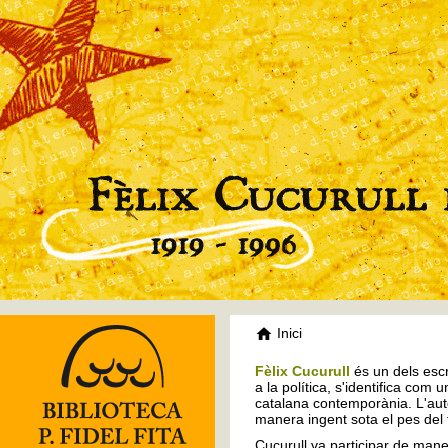
Inici
Fèlix Cucurull
és un dels escr
a la política, s'identifica com 
catalana contemporània. L'auto
manera ingent sota el pes del
Cucurull va participar de mane