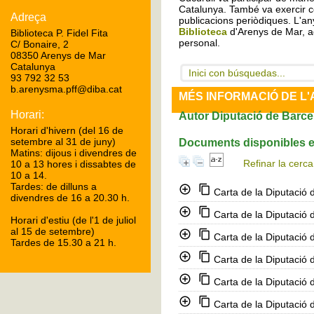
Catalunya. També va exercir c
Adreça
publicacions periòdiques. L'any
Biblioteca
d'Arenys de Mar, a
Biblioteca P. Fidel Fita
personal.
C/ Bonaire, 2
08350 Arenys de Mar
Catalunya
Inici con búsquedas...
93 792 32 53
b.arenysma.pff@diba.cat
MÉS INFORMACIÓ DE L
Horari:
Autor Diputació de Barce
Horari d'hivern (del 16 de
setembre al 31 de juny)
Documents disponibles es
Matins: dijous i divendres de
Refinar la cerca
10 a 13 hores i dissabtes de
10 a 14.
Tardes: de dilluns a
Carta de la Diputació 
divendres de 16 a 20.30 h.
Carta de la Diputació 
Horari d'estiu (de l'1 de juliol
al 15 de setembre)
Carta de la Diputació 
Tardes de 15.30 a 21 h.
Carta de la Diputació 
Carta de la Diputació 
Carta de la Diputació 